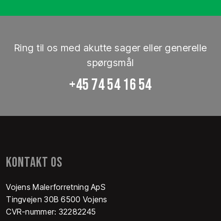
Ring til os med akutte sager eller generelle
spørgsmål
+45 74 54 16 54
​KONTAKT OS
Vojens Malerforretning ApS
Tingvejen 30B 6500 Vojens
CVR-nummer: 32282245